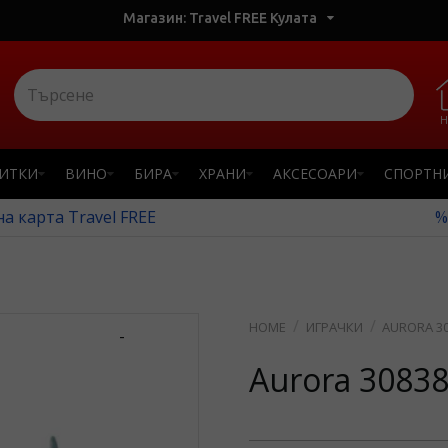
Магазин: Travel FREE Кулата
Н
ПИТКИ
ВИНО
БИРА
ХРАНИ
АКСЕСОАРИ
СПОРТН
а карта Travel FREE
%
ИГРАЧКИ
AURORA 3
-
Aurora 3083