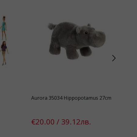
Aurora 35034 Hippopotamus 27cm
Leg
Tin
€20.00 / 39.12лв.
€5