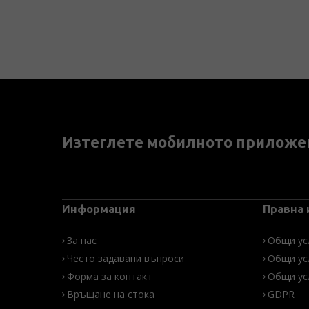
Изтеглете мобилното приложе
Информация
Правна
За нас
Общи ус
Често задавани въпроси
Общи ус
Форма за контакт
Общи ус
Връщане на стока
GDPR