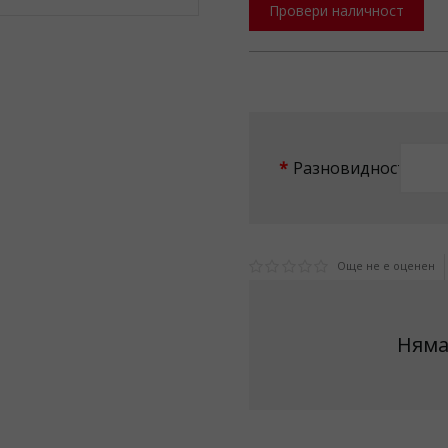
Провери наличност
Разновидност
Още не е оценен
Няма