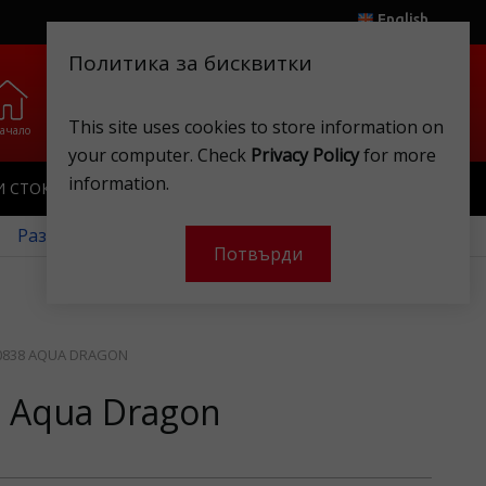
English
Политика за бисквитки
0
0
.
.
This site uses cookies to store information on
ачало
Любими
Магазини
Клубна карта
Акаунт
Кошница
your computer. Check
Privacy Policy
for more
information.
И СТОКИ
ИГРАЧКИ
КЛУБНА КАРТА
 Разгледайте нашите месечни оферти!
Потвърди
0838 AQUA DRAGON
8 Aqua Dragon