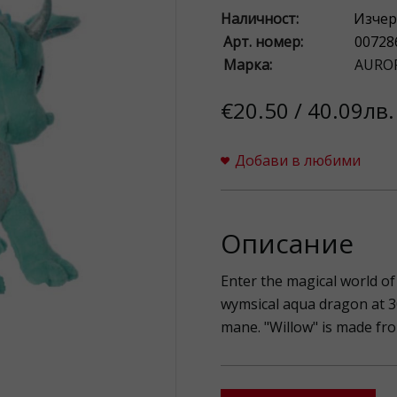
Наличност:
Изчер
Арт. номер:
00728
Марка:
AURO
€20.50 / 40.09лв.
Добави в любими
Описание
Enter the magical world o
wymsical aqua dragon at 3
mane. "Willow" is made fro