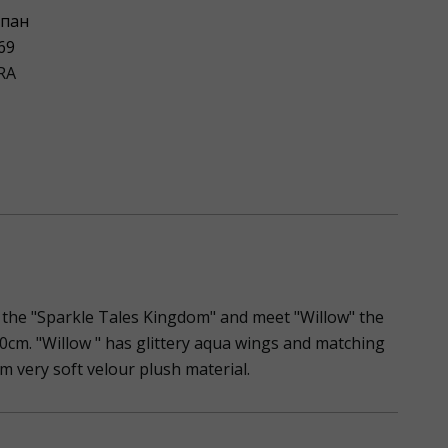
пан
69
RA
f the "Sparkle Tales Kingdom" and meet "Willow" the
0cm. "Willow " has glittery aqua wings and matching
m very soft velour plush material.