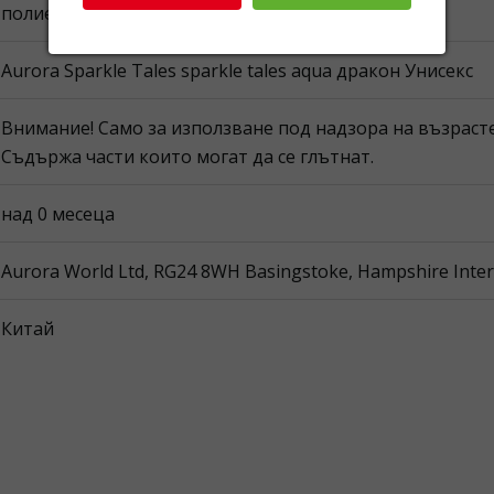
полиестер
Aurora Sparkle Tales sparkle tales aqua дракон Унисекс
Внимание! Само за използване под надзора на възраст
Съдържа части които могат да се глътнат.
над 0 месеца
Aurora World Ltd, RG24 8WH Basingstoke, Hampshire Inte
Китай