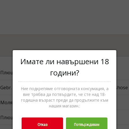
Имате ли навършени 18
години?
Плюш
Gebr. Heinemann Bulgaria OOD 141 B, Tsarigradsko shose bu
Ние подкрепяме отговорната консумация, а
вие трябва да потвърдите, че сте над 18-
годишна възраст преди да продължите към
Моля, вижте опаковката.
нашия магазин.:
Плюшени играчки,Играчки
Отказ
Потвърждавам