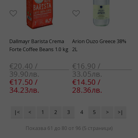
Dallmayr Barista Crema
Arion Ouzo Greece 38%
Forte Coffee Beans 1.0 kg
2L
€20.40 /
€16.90 /
39.90лв.
33.05лв.
€17.50 /
€14.50 /
34.23лв.
28.36лв.
|<
<
1
2
3
4
5
>
>|
Показва 61 до 80 от 96 (5 страници)