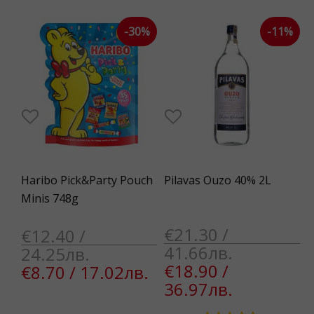
-30%
-11%
Haribo Pick&Party Pouch
Pilavas Ouzo 40% 2L
Minis 748g
€21.30 /
€12.40 /
41.66лв.
24.25лв.
€18.90 /
€8.70 / 17.02лв.
36.97лв.