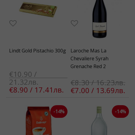
Lindt Gold Pistachio 300g
Laroche Mas La
Chevaliere Syrah
Grenache Red 2
€10.90 /
21.32лв.
€8.30 / 16.23лв.
€8.90 / 17.41лв.
€7.00 / 13.69лв.
-14%
-14%