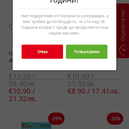
Оценете ни
Ние подкрепяме отговорната консумация, а
вие трябва да потвърдите, че сте над 18-
годишна възраст преди да продължите към
нашия магазин.:
Отказ
Потвърждавам
Grant s Sherry/Rum Cask
Lindt Silver Dark
40% 0,7L
Hazelnut 300g
€13.50 /
€10.90 /
26.40лв.
21.32лв.
€10.90 /
€8.90 / 17.41лв.
21.32лв.
-29%
-26%