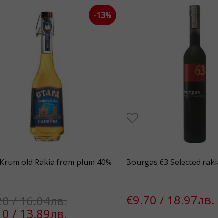
-13%
Krum old Rakia from plum 40%
Bourgas 63 Selected raki
€9.70 / 18.97лв.
20 / 16.04лв.
10 / 13.89лв.