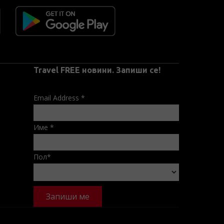
Travel FREE новини. Запиши се!
Email Address
*
Име
*
Пол
*