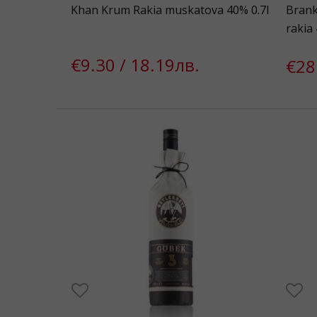
Khan Krum Rakia muskatova 40% 0.7l
Brank
rakia 
€9.30 / 18.19лв.
€28