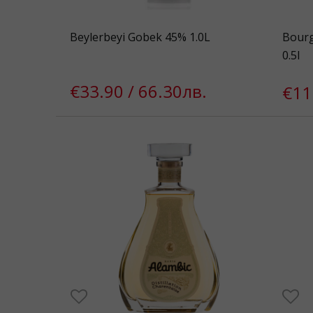
Beylerbeyi Gobek 45% 1.0L
Bourg
0.5l
€33.90 / 66.30лв.
€11