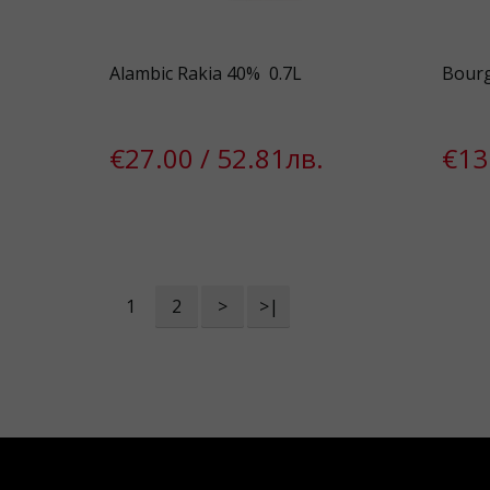
Alambic Rakia 40% 0.7L
Bourg
€27.00 / 52.81лв.
€13
1
2
>
>|