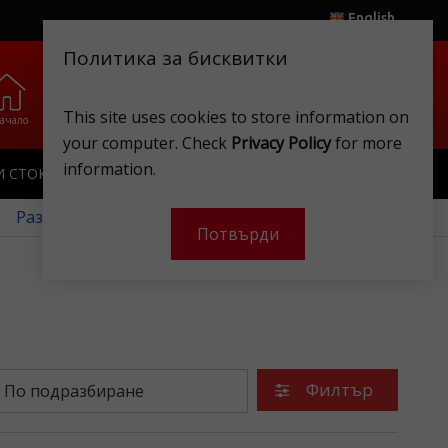
English
Политика за бисквитки
0
0
.
.
This site uses cookies to store information on
ачало
Любими
Магазини
Клубна карта
Акаунт
Кошница
your computer. Check
Privacy Policy
for more
information.
И СТОКИ
ИГРАЧКИ
КЛУБНА КАРТА
 Разгледайте нашите месечни оферти!
Потвърди
Филтър