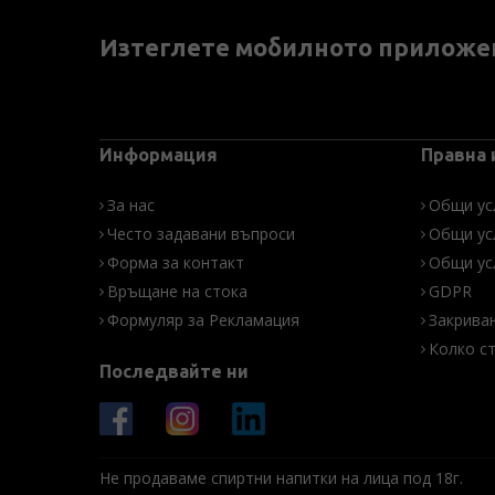
Изтеглете мобилното приложе
Информация
Правна
За нас
Общи ус
Често задавани въпроси
Общи ус
Форма за контакт
Общи ус
Връщане на стока
GDPR
Формуляр за Рекламация
Закрива
Колко с
Последвайте ни
Не продаваме спиртни напитки на лица под 18г.