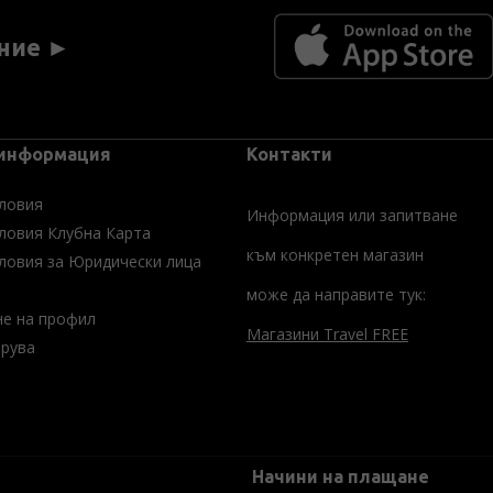
ние ►
 информация
Контакти
ловия
Информация или запитване
ловия Клубна Карта
към конкретен магазин
ловия за Юридически лица
може да направите тук:
не на профил
Магазини Travel FREE
трува
Начини на плащане