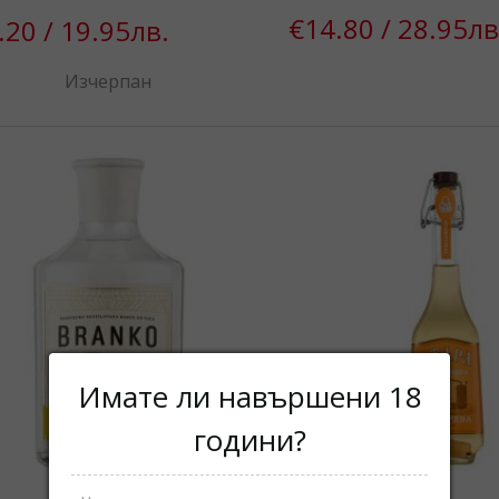
€14.80 / 28.95лв
.20 / 19.95лв.
Изчерпан
Имате ли навършени 18
години?