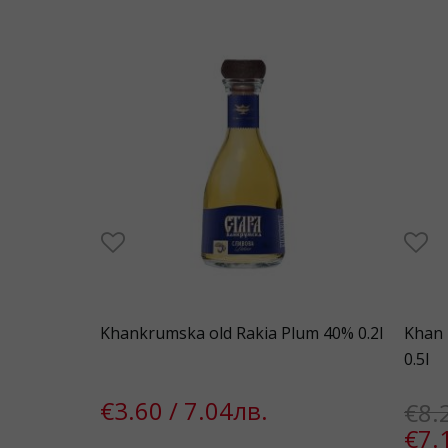
Khankrumska old Rakia Plum 40% 0.2l
Khan 
0.5l
€3.60 / 7.04лв.
€8.
€7.