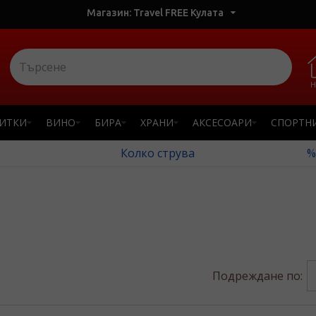
Магазин: Travel FREE Кулата
Н
ПИТКИ
ВИНО
БИРА
ХРАНИ
АКСЕСОАРИ
СПОРТН
Колко струва
%
Подреждане по: