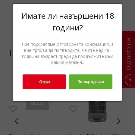
Имате ли навършени 18
Малцовo
Категории
уиски,Уиски,Спиртни
години?
напитки
Оценете ни
Ние подкрепяме отговорната консумация, а
Подобни продукти
вие трябва да потвърдите, че сте над 18-
годишна възраст преди да продължите към
нашия магазин.:
Отказ
Потвърждавам