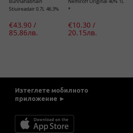
Bunnahabhain
Nemiroff Original 40% 1L
Bu
Stiuireadair 0.7L 46.3%
*
Sc
€43.90 /
€10.30 /
€
85.86лв.
20.15лв.
7
Изтеглете мобилното
приложение ►