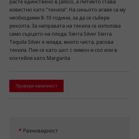
расте единствено в Jalisco, а питието става
известно като "текила". На синьото агаве са му
необходими 8-10 години, за да се събере
реколта. За направата на текила се използва
само сърцето на плода. Sierra Silver Sierra
Tequila Silver е млада, много чиста, расова
текила. Пие се като шот с лимон и сол или в
коктейли като Margarita
Провери наличност
Разновидност