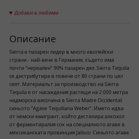
Добави в любими
Описание
Sierra е пазарен лидер в много евопейски
страни - най-вече в Германия, където има
почти "нереален" 90% пазарен дял. Sierra Tequila
се дистрибутира в повече от 80 страни по цял
свят. Материалът за производство на Sierra
Tequila е от насаждения растящи на 2 000 метра
надморска височина в Sierra Madre Occidental:
синьото “Agave Tequiliana Weber”. Името идва
от немски емигрант, който дестилира алкохол
от ферментиралия сок на специалното агаве в
мексиканската провинция Jalisco. Синьото агаве