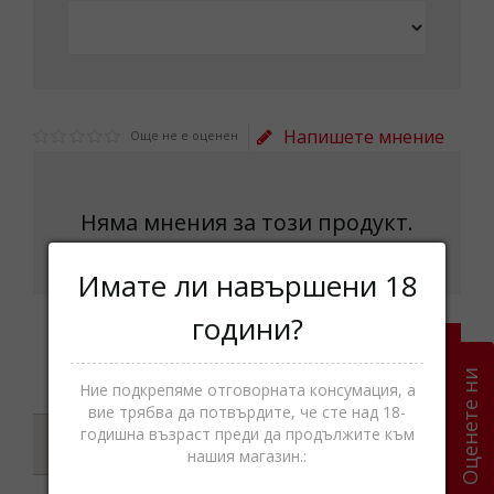
Напишете мнение
Още не е оценен
Няма мнения за този продукт.
Имате ли навършени 18
години?
Напишете мнение
Оценете ни
Ние подкрепяме отговорната консумация, а
вие трябва да потвърдите, че сте над 18-
годишна възраст преди да продължите към
Характеристики
нашия магазин.: