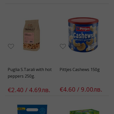
Puglia S.Tarali with hot
Pittjes Cashews 150g
pеppers 250g.
€4.60 / 9.00лв.
€2.40 / 4.69лв.