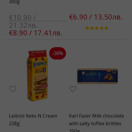
300g
€6.90 / 13.50лв.
€10.90 /
21.32лв.
€8.90 / 17.41лв.
-30%
Leibniz Keks N Cream
Karl Fazer Milk chocolate
228g
with salty toffee brittles
250g