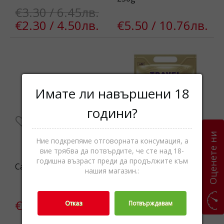
€3.30 / 6.45лв.
€2.30 / 4.50лв.
€5.50 / 10.76лв.
Имате ли навършени 18
години?
Оценете ни
Ние подкрепяме отговорната консумация, а
вие трябва да потвърдите, че сте над 18-
годишна възраст преди да продължите към
Cadbury Biscoff 350g
Travel Collection Mix
нашия магазин.:
Pouch 495g
€8.90 / 17.41лв.
€14.90 /
Отказ
Потвърждавам
29.14лв.