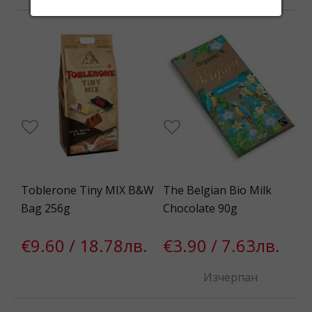
Toblerone Tiny MIX B&W
The Belgian Bio Milk
Bag 256g
Chocolate 90g
€9.60 / 18.78лв.
€3.90 / 7.63лв.
Изчерпан