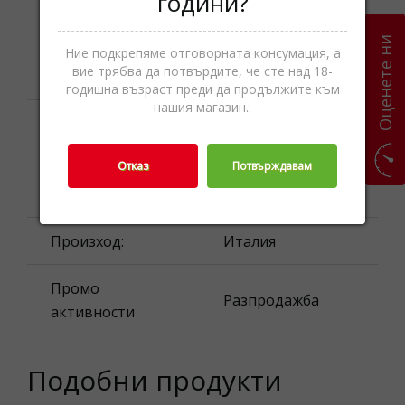
години?
Внимание! Може
да съдържа части
предупреждение:
Оценете ни
които могат да се
Ние подкрепяме отговорната консумация, а
вие трябва да потвърдите, че сте над 18-
погълнат.
годишна възраст преди да продължите към
нашия магазин.:
Luxottica Group
S.p.A,, 20123
Производител:
Отказ
Потвърждавам
Milano, Piazzale
Cadorna 3, Италия
Произход:
Италия
Промо
Разпродажба
активности
Подобни продукти