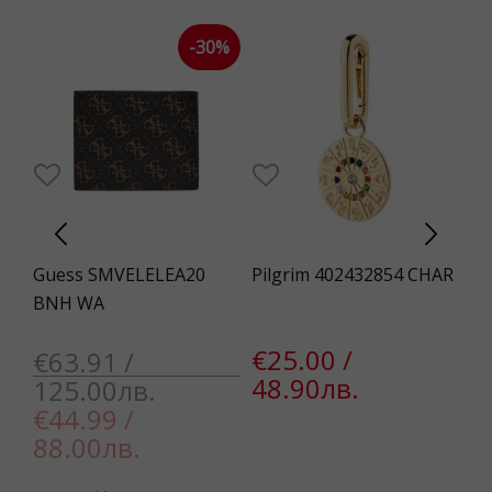
-30%
Guess SMVELELEA20
Pilgrim 402432854 CHAR
Fo
BNH WA
€25.00 /
€
€63.91 /
48.90лв.
6
125.00лв.
€44.99 /
88.00лв.